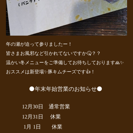
年の瀬が迫って参りましたー！
皆さまお風邪など引かれてないですか🤒？？
温かい冬メニューをご準備してお待ちしております🙏✨
おススメは新登場✨
豚キムチーズです👍！
⚫️年末年始営業のお知らせ⚫️
12月30日 通常営業
12月31日 休業
1月 1日 休業