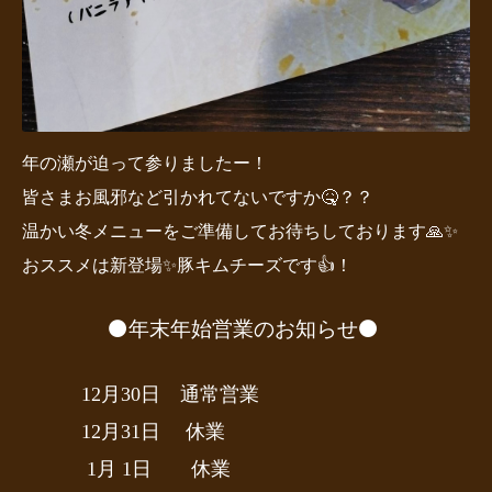
年の瀬が迫って参りましたー！
皆さまお風邪など引かれてないですか🤒？？
温かい冬メニューをご準備してお待ちしております🙏✨
おススメは新登場✨
豚キムチーズです👍！
⚫️年末年始営業のお知らせ⚫️
12月30日 通常営業
12月31日 休業
1月 1日 休業