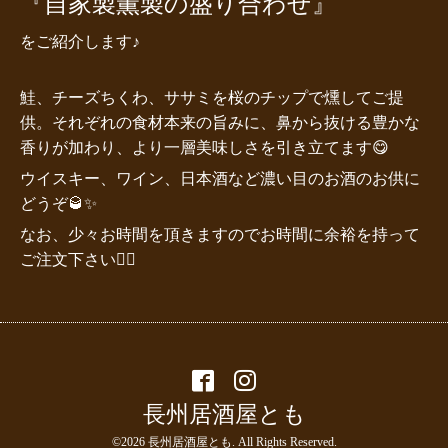
『自家製薫製の盛り合わせ』
をご紹介します♪
鮭、チーズちくわ、ササミを桜のチップで燻してご提
供。それぞれの食材本来の旨みに、鼻から抜ける豊かな
香りが加わり、より一層美味しさを引き立てます😋
ウイスキー、ワイン、日本酒など濃い目のお酒のお供に
どうぞ🥃✨
なお、少々お時間を頂きますのでお時間に余裕を持って
ご注文下さい🙇‍♂️
長州居酒屋とも
©2026
長州居酒屋とも
. All Rights Reserved.