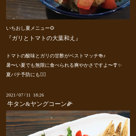
いちおし夏メニュー🌻
『ガリとトマトの大葉和え』
トマトの酸味とガリの甘酢がベストマッチ🍻♪
暑〜い夏でも無限に食べられる爽やかさですよ〜🎐✨
夏バテ予防にも🙆‍♂️
2021
/
07
/
11 18:26
牛タン&ヤングコーン🌽