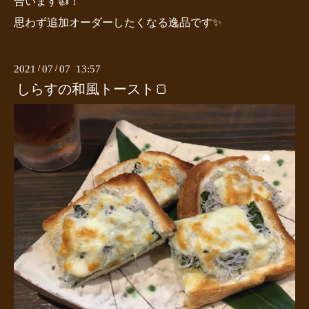
合います👍！
思わず追加オーダーしたくなる逸品です✨
2021
/
07
/
07 13:57
しらすの和風トースト🍞