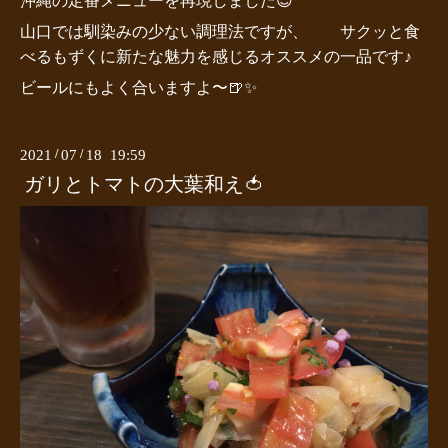
沖縄の定番メニューを再現しました😊
山口では馴染みの少ない調理法ですが、 サクッと食
べるもずくに新たな魅力を感じるオススメの一品です♪
ビールにもよく合いますよ〜🍺✨
2021
/
07
/
18 19:59
ガリとトマトの大葉和え🍅